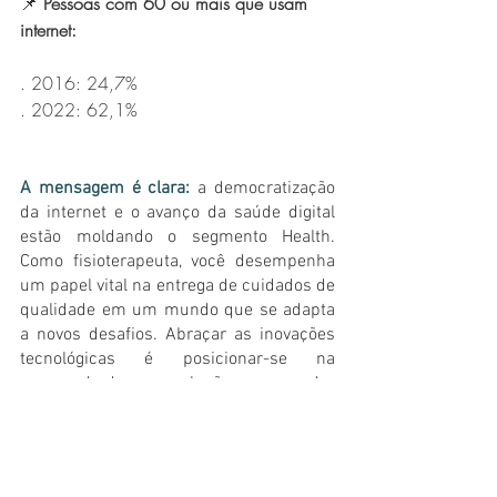
📌 
Pessoas com 60 ou mais que usam 
internet:
. 2016: 24,7%
. 2022: 62,1%
A mensagem é clara:
a democratização 
da internet e o avanço da saúde digital 
estão moldando o segmento Health. 
Como fisioterapeuta, você desempenha 
um papel vital na entrega de cuidados de 
qualidade em um mundo que se adapta 
a novos desafios. Abraçar as inovações 
tecnológicas é posicionar-se na 
vanguarda dessa revolução, preparando-
se para atender a uma população em 
envelhecimento, que busca tratamentos 
personalizados, adota novas tecnologias 
e desfruta dos benefícios de uma 