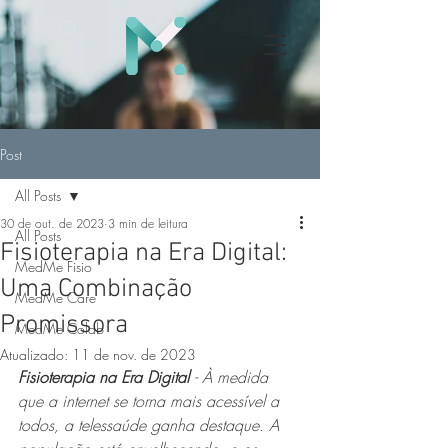
Post
All Posts
30 de out. de 2023
3 min de leitura
All Posts
Fisioterapia na Era Digital:
MedMe Fisio
Uma Combinação
MedMe Care
Promissora
MedMe Colab
Atualizado:
11 de nov. de 2023
Fisioterapia na Era Digital 
- À medida 
que a internet se torna mais acessível a 
todos, a telessaúde ganha destaque. A 