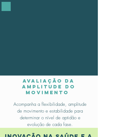
AVALIação da
amplitude do
movimento
Acompanha a flexibilidade, amplitude
de movimento e estabilidade para
determinar o nível de aptidão e
evolução de cada fase.
saúde
inovação na
e a